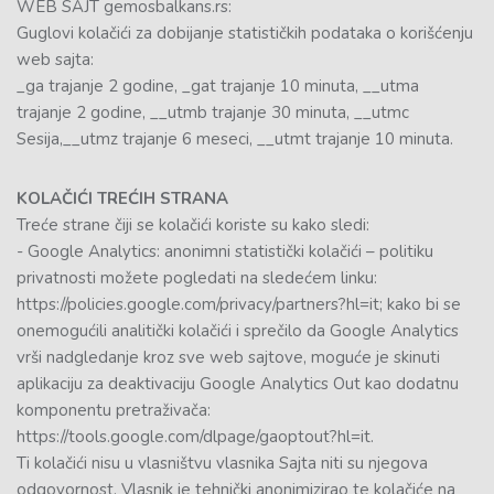
WEB SAJT gemosbalkans.rs:
Guglovi kolačići za dobijanje statističkih podataka o korišćenju
web sajta:
_ga trajanje 2 godine, _gat trajanje 10 minuta, __utma
trajanje 2 godine, __utmb trajanje 30 minuta, __utmc
Sesija,__utmz trajanje 6 meseci, __utmt trajanje 10 minuta.
KOLAČIĆI TREĆIH STRANA
Treće strane čiji se kolačići koriste su kako sledi:
- Google Analytics: anonimni statistički kolačići – politiku
privatnosti možete pogledati na sledećem linku:
https://policies.google.com/privacy/partners?hl=it; kako bi se
onemogućili analitički kolačići i sprečilo da Google Analytics
vrši nadgledanje kroz sve web sajtove, moguće je skinuti
aplikaciju za deaktivaciju Google Analytics Out kao dodatnu
komponentu pretraživača:
https://tools.google.com/dlpage/gaoptout?hl=it.
Ti kolačići nisu u vlasništvu vlasnika Sajta niti su njegova
odgovornost. Vlasnik je tehnički anonimizirao te kolačiće na