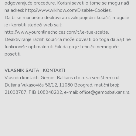
odgovarajuće procedure. Korisni saveti o tome se mogu naći
na adresi: http://www.wikihow.com/Disable-Cookies.
Da bi se manuelno deaktivirao svaki pojedini kolačić, moguće
je i koristiti sledeći web sajt:
http://www.youronlinechoices.com/it/le-tue-scelte.
Deaktiviranje raznih kolačića može dovesti do toga da Sajt ne
funkcioniše optimalno ili čak da ga je tehnički nemoguće
posetiti.
VLASNIK SAJTA I KONTAKTI
Vlasnik i kontakti: Gemos Balkans d.o.o. sa sedištem u ul.
Dušana Vukasovića 56/12, 11080 Beograd, matični broj:
21098787, PIB 108948202, e-mail: office@gemosbalkans.rs.