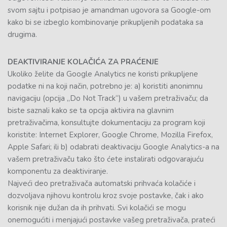
svom sajtu i potpisao je amandman ugovora sa Google-om
kako bi se izbeglo kombinovanje prikupljenih podataka sa
drugima.
DEAKTIVIRANJE KOLAČIĆA ZA PRAĆENJE
Ukoliko želite da Google Analytics ne koristi prikupljene
podatke ni na koji način, potrebno je: a) koristiti anonimnu
navigaciju (opcija „Do Not Track“) u vašem pretraživaču; da
biste saznali kako se ta opcija aktivira na glavnim
pretraživačima, konsultujte dokumentaciju za program koji
koristite: Internet Explorer, Google Chrome, Mozilla Firefox,
Apple Safari; ili b) odabrati deaktivaciju Google Analytics-a na
vašem pretraživaču tako što ćete instalirati odgovarajuću
komponentu za deaktiviranje.
Najveći deo pretraživača automatski prihvaća kolačiće i
dozvoljava njihovu kontrolu kroz svoje postavke, čak i ako
korisnik nije dužan da ih prihvati. Svi kolačići se mogu
onemogućiti i menjajući postavke vašeg pretraživača, prateći