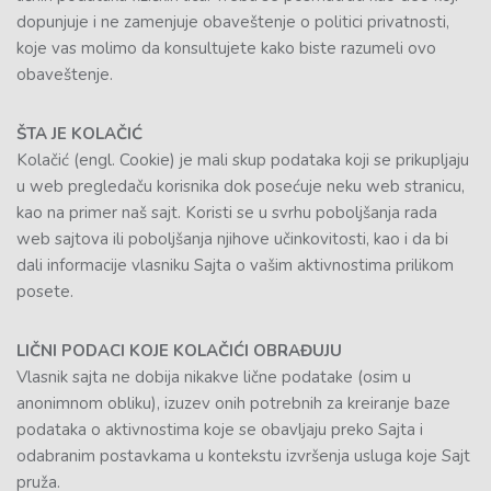
dopunjuje i ne zamenjuje obaveštenje o politici privatnosti,
koje vas molimo da konsultujete kako biste razumeli ovo
obaveštenje.
ŠTA JE KOLAČIĆ
Kolačić (engl. Cookie) je mali skup podataka koji se prikupljaju
u web pregledaču korisnika dok posećuje neku web stranicu,
kao na primer naš sajt. Koristi se u svrhu poboljšanja rada
web sajtova ili poboljšanja njihove učinkovitosti, kao i da bi
dali informacije vlasniku Sajta o vašim aktivnostima prilikom
posete.
LIČNI PODACI KOJE KOLAČIĆI OBRAĐUJU
Vlasnik sajta ne dobija nikakve lične podatake (osim u
anonimnom obliku), izuzev onih potrebnih za kreiranje baze
podataka o aktivnostima koje se obavljaju preko Sajta i
odabranim postavkama u kontekstu izvršenja usluga koje Sajt
pruža.