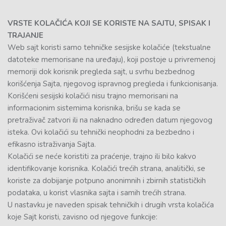
VRSTE KOLAČIĆA KOJI SE KORISTE NA SAJTU, SPISAK I
TRAJANJE
Web sajt koristi samo tehničke sesijske kolačiće (tekstualne
datoteke memorisane na uređaju), koji postoje u privremenoj
memoriji dok korisnik pregleda sajt, u svrhu bezbednog
korišćenja Sajta, njegovog ispravnog pregleda i funkcionisanja.
Korišćeni sesijski kolačići nisu trajno memorisani na
informacionim sistemima korisnika, brišu se kada se
pretraživač zatvori ili na naknadno određen datum njegovog
isteka. Ovi kolačići su tehnički neophodni za bezbedno i
efikasno istraživanja Sajta.
Kolačići se neće koristiti za praćenje, trajno ili bilo kakvo
identifikovanje korisnika. Kolačići trećih strana, analitički, se
koriste za dobijanje potpuno anonimnih i zbirnih statističkih
podataka, u korist vlasnika sajta i samih trećih strana.
U nastavku je naveden spisak tehničkih i drugih vrsta kolačića
koje Sajt koristi, zavisno od njegove funkcije: